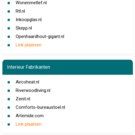
Wonenmetlef.nl
Rtl.nl
Inkoopglas.nl
Skepp.nl
Openhaardhout-gigant.nl
Link plaatsen
Interieur Fabrikanten
Aircoheat.nl
Riverwoodliving.nl
Zenit.nl
Comforto-bureaustoel.nl
Artemide.com
Link plaatsen