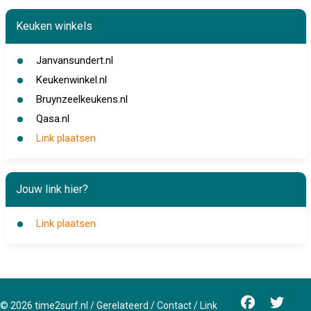
Keuken winkels
Janvansundert.nl
Keukenwinkel.nl
Bruynzeelkeukens.nl
Qasa.nl
Link plaatsen
Jouw link hier?
Link plaatsen
©
2026
time2surf.nl
/
Gerelateerd
/
Contact
/
Link