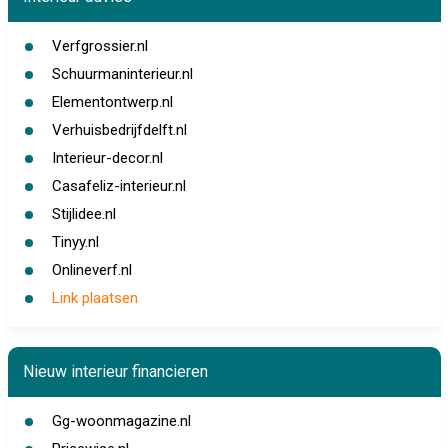
Verfgrossier.nl
Schuurmaninterieur.nl
Elementontwerp.nl
Verhuisbedrijfdelft.nl
Interieur-decor.nl
Casafeliz-interieur.nl
Stijlidee.nl
Tinyy.nl
Onlineverf.nl
Link plaatsen
Nieuw interieur financieren
Gg-woonmagazine.nl