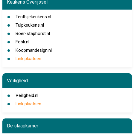
Keukens Overijssel
Tenthijekeukens.nl
Tulpkeukens.nl
Boer-staphorst.nl
Fobk.nl
Koopmandesign.nl
Link plaatsen
Veiligheid
Veiligheid.nl
Link plaatsen
De slaapkamer